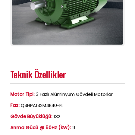
Teknik Özellikler
Motor Tipi:
3 Fazlı Alüminyum Gövdeli Motorlar
Faz:
Q3HPA132M4E40-FL
Gövde Büyüklüğü:
132
Anma Gücü @ 50Hz (kW):
11