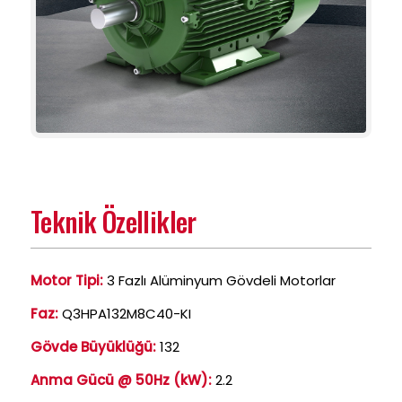
Teknik Özellikler
Motor Tipi:
3 Fazlı Alüminyum Gövdeli Motorlar
Faz:
Q3HPA132M8C40-KI
Gövde Büyüklüğü:
132
Anma Gücü @ 50Hz (kW):
2.2