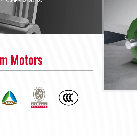
/
Q3HPA132S2D-KG
um Motors