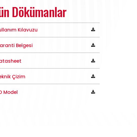
ün Dökümanlar
ullanım Kılavuzu
aranti Belgesi
atasheet
eknik Çizim
D Model