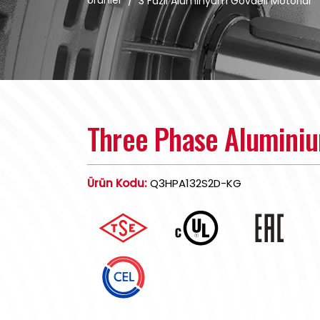
Ürünler
/
3 Fazlı Alüminyum Gövdeli Motorlar
Three Phase Alumini
Ürün Kodu:
Q3HPA132S2D-KG