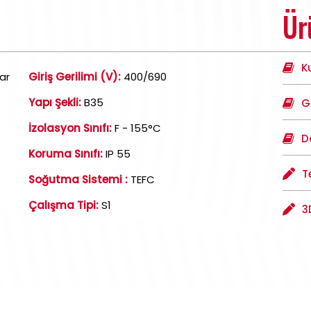
Ür
K
ar
Giriş Gerilimi (V):
400/690
Yapı Şekli:
B35
G
İzolasyon Sınıfı:
F - 155°C
D
Koruma Sınıfı:
IP 55
T
Soğutma Sistemi :
TEFC
Çalışma Tipi:
S1
3