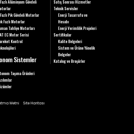
 Fazlı Alüminyum Gövdeli
Satış Sonrası Hizmetler
otorlar
Teknik Servisler
 Fazlı Pik Gövdeli Motorlar
Enerji Tasarrufu ve
ek Fazlı Motorlar
Hesabı
uman Tahliye Motorları
Enerji Verimlilik Projeleri
AT EC Motor Serisi
Sertifikalar
areket Kontrol
Kalite Belgeleri
knolojileri
Sistem ve Ürüne Yönelik
Belgeler
onom Sistemler
Katalog ve Broşürler
tonom Taşıma Ürünleri
azılımlar
özümler
latma Metni
Site Haritası