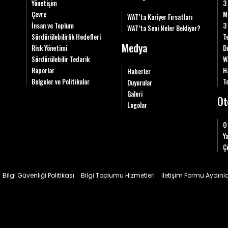
Yönetişim
3
Çevre
M
WAT’ta Kariyer Fırsatları
İnsan ve Toplum
3
WAT’ta Seni Neler Bekliyor?
Sürdürülebilirlik Hedefleri
T
Medya
Risk Yönetimi
D
Sürdürülebilir Tedarik
W
Raporlar
H
Haberler
Belgeler ve Politikalar
Te
Duyurular
Galeri
Ot
Logolar
O
Y
Ç
Bilgi Güvenliği Politikası
Bilgi Toplumu Hizmetleri
İletişim Formu Aydın