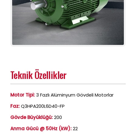
Teknik Özellikler
Motor Tipi:
3 Fazlı Alüminyum Gövdeli Motorlar
Faz:
Q3HPA200L6D40-FP
Gövde Büyüklüğü:
200
Anma Gücü @ 50Hz (kW):
22