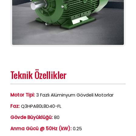
Teknik Özellikler
Motor Tipi:
3 Fazlı Alüminyum Gövdeli Motorlar
Faz:
Q3HPA80L8D40-FL
Gövde Büyüklüğü:
80
Anma Gücü @ 50Hz (kW):
0.25