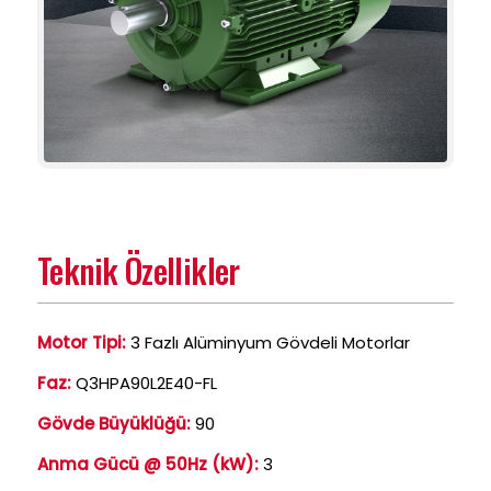
Teknik Özellikler
Motor Tipi:
3 Fazlı Alüminyum Gövdeli Motorlar
Faz:
Q3HPA90L2E40-FL
Gövde Büyüklüğü:
90
Anma Gücü @ 50Hz (kW):
3