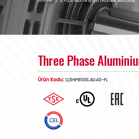
Ürünler
/
3 Fazlı Alüminyum Gövdeli Motorlar
Three Phase Alumini
Ürün Kodu:
Q3HPB100L4D40-FL