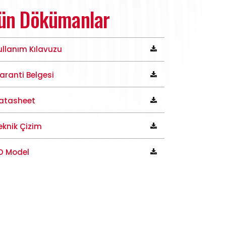
ün Dökümanlar
ullanım Kılavuzu
aranti Belgesi
atasheet
eknik Çizim
D Model