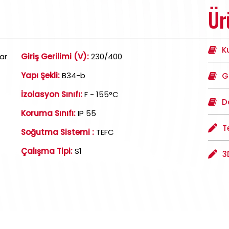
Ür
K
ar
Giriş Gerilimi (V):
230/400
Yapı Şekli:
B34-b
G
İzolasyon Sınıfı:
F - 155°C
D
Koruma Sınıfı:
IP 55
T
Soğutma Sistemi :
TEFC
Çalışma Tipi:
S1
3