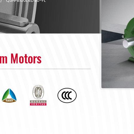
/
Q3HPB100L4D40-FL
um Motors