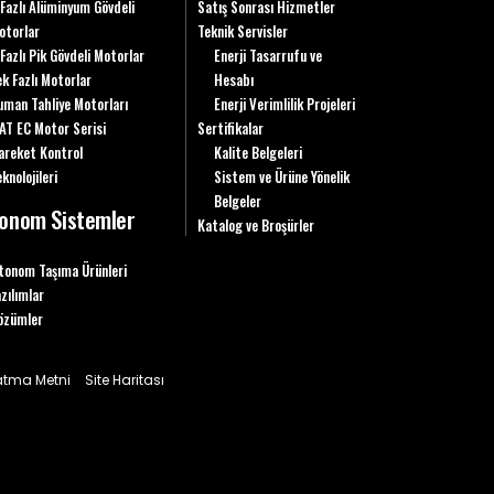
 Fazlı Alüminyum Gövdeli
Satış Sonrası Hizmetler
otorlar
Teknik Servisler
 Fazlı Pik Gövdeli Motorlar
Enerji Tasarrufu ve
ek Fazlı Motorlar
Hesabı
uman Tahliye Motorları
Enerji Verimlilik Projeleri
AT EC Motor Serisi
Sertifikalar
areket Kontrol
Kalite Belgeleri
knolojileri
Sistem ve Ürüne Yönelik
Belgeler
onom Sistemler
Katalog ve Broşürler
tonom Taşıma Ürünleri
azılımlar
özümler
latma Metni
Site Haritası