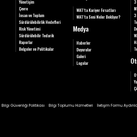
Yönetişim
3
Çevre
M
WAT’ta Kariyer Fırsatları
İnsan ve Toplum
3
WAT’ta Seni Neler Bekliyor?
Sürdürülebilirlik Hedefleri
T
Medya
Risk Yönetimi
D
Sürdürülebilir Tedarik
W
Raporlar
H
Haberler
Belgeler ve Politikalar
Te
Duyurular
Galeri
Ot
Logolar
O
Y
Ç
Bilgi Güvenliği Politikası
Bilgi Toplumu Hizmetleri
İletişim Formu Aydın