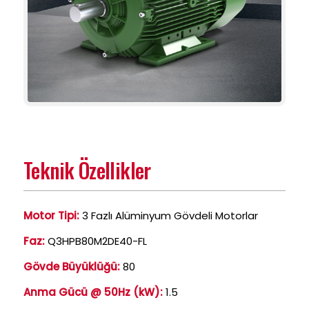
Teknik Özellikler
Motor Tipi:
3 Fazlı Alüminyum Gövdeli Motorlar
Faz:
Q3HPB80M2DE40-FL
Gövde Büyüklüğü:
80
Anma Gücü @ 50Hz (kW):
1.5