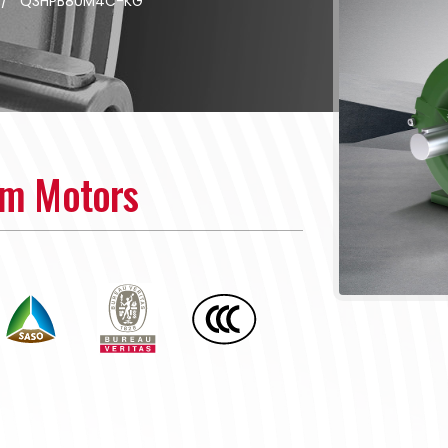
/
Q3HPB80M4C-KG
um Motors