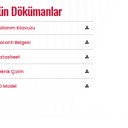
ün Dökümanlar
ullanım Kılavuzu
aranti Belgesi
atasheet
eknik Çizim
D Model