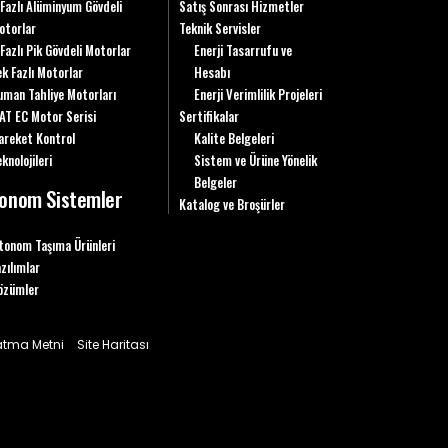
 Fazlı Alüminyum Gövdeli
Satış Sonrası Hizmetler
otorlar
Teknik Servisler
 Fazlı Pik Gövdeli Motorlar
Enerji Tasarrufu ve
ek Fazlı Motorlar
Hesabı
uman Tahliye Motorları
Enerji Verimlilik Projeleri
AT EC Motor Serisi
Sertifikalar
areket Kontrol
Kalite Belgeleri
knolojileri
Sistem ve Ürüne Yönelik
Belgeler
onom Sistemler
Katalog ve Broşürler
tonom Taşıma Ürünleri
azılımlar
özümler
latma Metni
Site Haritası