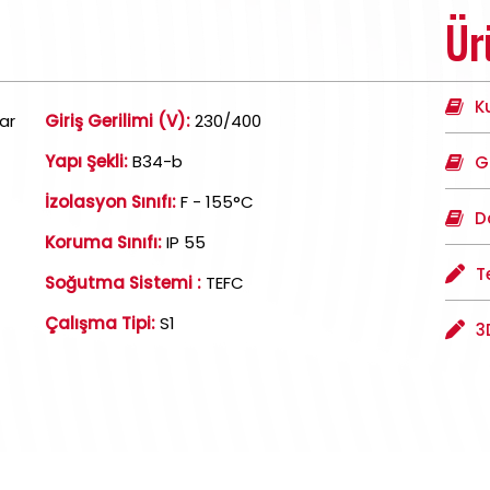
Ür
K
ar
Giriş Gerilimi (V):
230/400
Yapı Şekli:
B34-b
G
İzolasyon Sınıfı:
F - 155°C
D
Koruma Sınıfı:
IP 55
T
Soğutma Sistemi :
TEFC
Çalışma Tipi:
S1
3