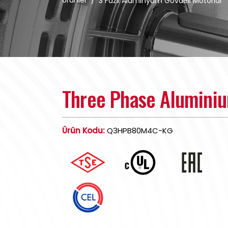
Ürünler
/
3 Fazlı Alüminyum Gövdeli Motorlar
Three Phase Alumini
Ürün Kodu:
Q3HPB80M4C-KG