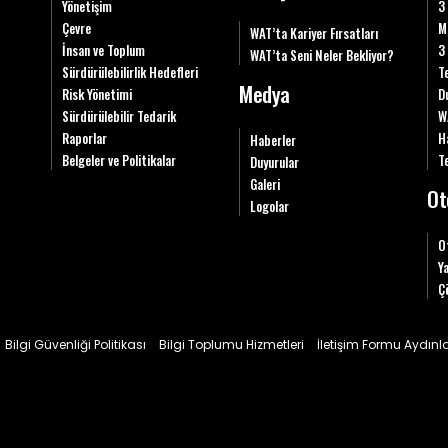
Yönetişim
3
Çevre
M
WAT’ta Kariyer Fırsatları
İnsan ve Toplum
3
WAT’ta Seni Neler Bekliyor?
Sürdürülebilirlik Hedefleri
T
Medya
Risk Yönetimi
D
Sürdürülebilir Tedarik
W
Raporlar
H
Haberler
Belgeler ve Politikalar
Te
Duyurular
Galeri
Ot
Logolar
O
Y
Ç
Bilgi Güvenliği Politikası
Bilgi Toplumu Hizmetleri
İletişim Formu Aydın