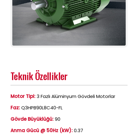
Teknik Özellikler
Motor Tipi:
3 Fazlı Alüminyum Gövdeli Motorlar
Faz:
Q3HPB90L8C40-FL
Gövde Büyüklüğü:
90
Anma Gücü @ 50Hz (kW):
0.37