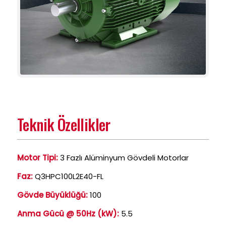
Teknik Özellikler
Motor Tipi:
3 Fazlı Alüminyum Gövdeli Motorlar
Faz:
Q3HPC100L2E40-FL
Gövde Büyüklüğü:
100
Anma Gücü @ 50Hz (kW):
5.5