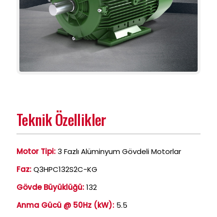
Teknik Özellikler
Motor Tipi:
3 Fazlı Alüminyum Gövdeli Motorlar
Faz:
Q3HPC132S2C-KG
Gövde Büyüklüğü:
132
Anma Gücü @ 50Hz (kW):
5.5