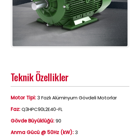
Teknik Özellikler
Motor Tipi:
3 Fazlı Alüminyum Gövdeli Motorlar
Faz:
Q3HPC90L2E40-FL
Gövde Büyüklüğü:
90
Anma Gücü @ 50Hz (kW):
3