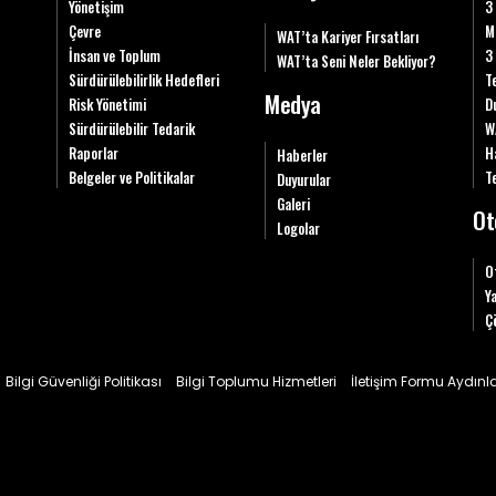
Yönetişim
3
Çevre
M
WAT’ta Kariyer Fırsatları
İnsan ve Toplum
3
WAT’ta Seni Neler Bekliyor?
Sürdürülebilirlik Hedefleri
T
Medya
Risk Yönetimi
D
Sürdürülebilir Tedarik
W
Raporlar
H
Haberler
Belgeler ve Politikalar
Te
Duyurular
Galeri
Ot
Logolar
O
Y
Ç
Bilgi Güvenliği Politikası
Bilgi Toplumu Hizmetleri
İletişim Formu Aydın