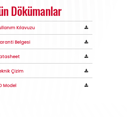
ün Dökümanlar
ullanım Kılavuzu
aranti Belgesi
atasheet
eknik Çizim
D Model