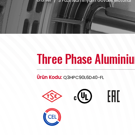
Ürünler
/
3 Fazlı Alüminyum Gövdeli Motorlar
Three Phase Alumini
Ürün Kodu:
Q3HPC90L6D40-FL