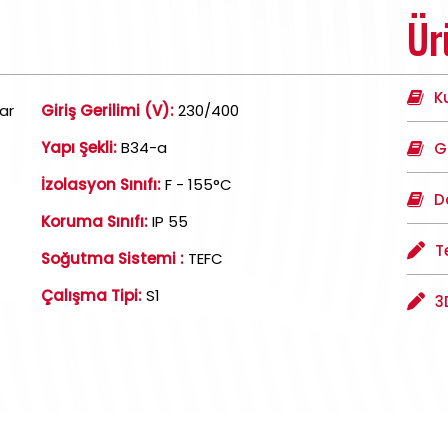
Ür
K
ar
Giriş Gerilimi (V):
230/400
Yapı Şekli:
B34-a
G
İzolasyon Sınıfı:
F - 155°C
D
Koruma Sınıfı:
IP 55
T
Soğutma Sistemi :
TEFC
Çalışma Tipi:
S1
3