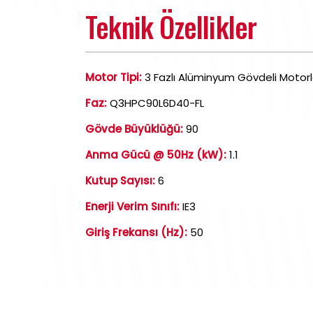
Teknik Özellikler
Motor Tipi:
3 Fazlı Alüminyum Gövdeli Motorl
Faz:
Q3HPC90L6D40-FL
Gövde Büyüklüğü:
90
Anma Gücü @ 50Hz (kW):
1.1
Kutup Sayısı:
6
Enerji Verim Sınıfı:
IE3
Giriş Frekansı (Hz):
50