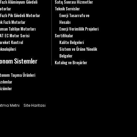
 Fazlı Alüminyum Gövdeli
Satış Sonrası Hizmetler
otorlar
Teknik Servisler
 Fazlı Pik Gövdeli Motorlar
Enerji Tasarrufu ve
ek Fazlı Motorlar
Hesabı
uman Tahliye Motorları
Enerji Verimlilik Projeleri
AT EC Motor Serisi
Sertifikalar
areket Kontrol
Kalite Belgeleri
knolojileri
Sistem ve Ürüne Yönelik
Belgeler
onom Sistemler
Katalog ve Broşürler
tonom Taşıma Ürünleri
azılımlar
özümler
latma Metni
Site Haritası