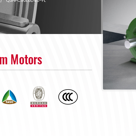
/
Q3HPC90L6D40-FL
um Motors