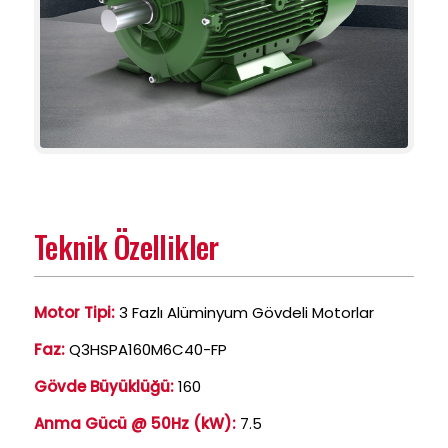
Teknik Özellikler
Motor Tipi:
3 Fazlı Alüminyum Gövdeli Motorlar
Faz:
Q3HSPA160M6C40-FP
Gövde Büyüklüğü:
160
Anma Gücü @ 50Hz (kW):
7.5