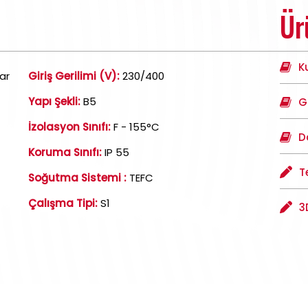
Ür
K
ar
Giriş Gerilimi (V):
230/400
Yapı Şekli:
B5
G
İzolasyon Sınıfı:
F - 155°C
D
Koruma Sınıfı:
IP 55
T
Soğutma Sistemi :
TEFC
Çalışma Tipi:
S1
3