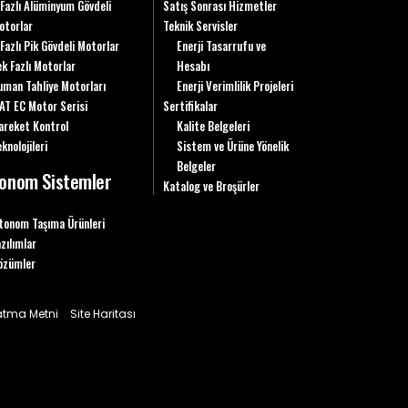
 Fazlı Alüminyum Gövdeli
Satış Sonrası Hizmetler
otorlar
Teknik Servisler
 Fazlı Pik Gövdeli Motorlar
Enerji Tasarrufu ve
ek Fazlı Motorlar
Hesabı
uman Tahliye Motorları
Enerji Verimlilik Projeleri
AT EC Motor Serisi
Sertifikalar
areket Kontrol
Kalite Belgeleri
knolojileri
Sistem ve Ürüne Yönelik
Belgeler
onom Sistemler
Katalog ve Broşürler
tonom Taşıma Ürünleri
azılımlar
özümler
latma Metni
Site Haritası