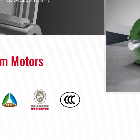
/
Q3NRFA80S4D40-FL
um Motors