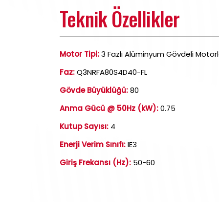
Teknik Özellikler
Motor Tipi:
3 Fazlı Alüminyum Gövdeli Motorl
Faz:
Q3NRFA80S4D40-FL
Gövde Büyüklüğü:
80
Anma Gücü @ 50Hz (kW):
0.75
Kutup Sayısı:
4
Enerji Verim Sınıfı:
IE3
Giriş Frekansı (Hz):
50-60