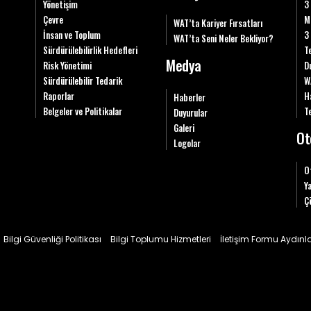
Yönetişim
3
Çevre
M
WAT’ta Kariyer Fırsatları
İnsan ve Toplum
3
WAT’ta Seni Neler Bekliyor?
Sürdürülebilirlik Hedefleri
T
Medya
Risk Yönetimi
D
Sürdürülebilir Tedarik
W
Raporlar
H
Haberler
Belgeler ve Politikalar
Te
Duyurular
Galeri
Ot
Logolar
O
Y
Ç
Bilgi Güvenliği Politikası
Bilgi Toplumu Hizmetleri
İletişim Formu Aydın