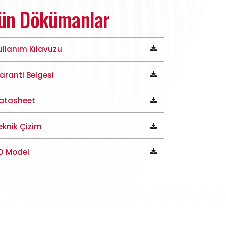
ün Dökümanlar
ullanım Kılavuzu
aranti Belgesi
atasheet
eknik Çizim
D Model