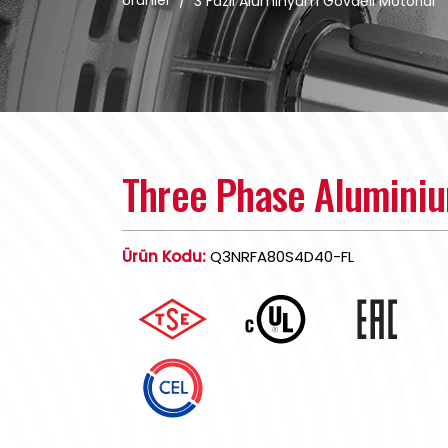
Ürünler
/
3 Fazlı Alüminyum Gövdeli Motorlar
Three Phase Alumini
Ürün Kodu:
Q3NRFA80S4D40-FL