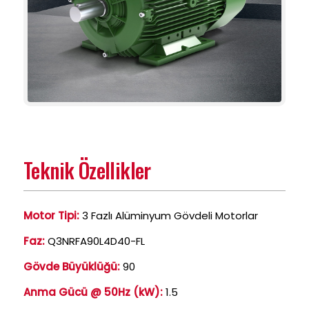
Teknik Özellikler
Motor Tipi:
3 Fazlı Alüminyum Gövdeli Motorlar
Faz:
Q3NRFA90L4D40-FL
Gövde Büyüklüğü:
90
Anma Gücü @ 50Hz (kW):
1.5