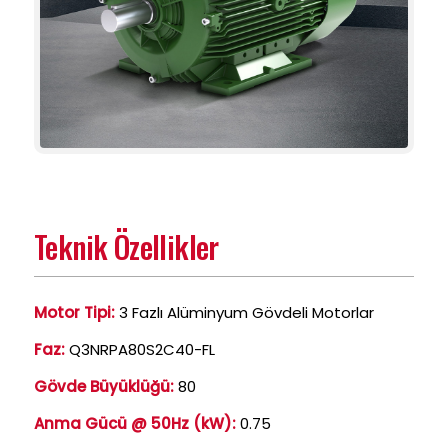
Teknik Özellikler
Motor Tipi:
3 Fazlı Alüminyum Gövdeli Motorlar
Faz:
Q3NRPA80S2C40-FL
Gövde Büyüklüğü:
80
Anma Gücü @ 50Hz (kW):
0.75