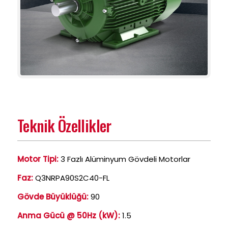
Teknik Özellikler
Motor Tipi:
3 Fazlı Alüminyum Gövdeli Motorlar
Faz:
Q3NRPA90S2C40-FL
Gövde Büyüklüğü:
90
Anma Gücü @ 50Hz (kW):
1.5