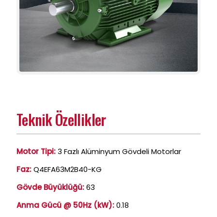
Teknik Özellikler
Motor Tipi:
3 Fazlı Alüminyum Gövdeli Motorlar
Faz:
Q4EFA63M2B40-KG
Gövde Büyüklüğü:
63
Anma Gücü @ 50Hz (kW):
0.18