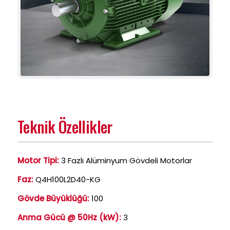
Teknik Özellikler
Motor Tipi:
3 Fazlı Alüminyum Gövdeli Motorlar
Faz:
Q4H100L2D40-KG
Gövde Büyüklüğü:
100
Anma Gücü @ 50Hz (kW):
3