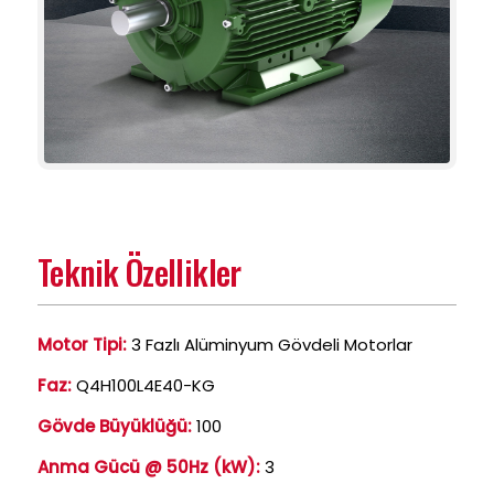
Teknik Özellikler
Motor Tipi:
3 Fazlı Alüminyum Gövdeli Motorlar
Faz:
Q4H100L4E40-KG
Gövde Büyüklüğü:
100
Anma Gücü @ 50Hz (kW):
3