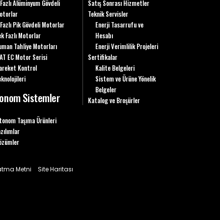
 Fazlı Alüminyum Gövdeli
Satış Sonrası Hizmetler
otorlar
Teknik Servisler
 Fazlı Pik Gövdeli Motorlar
Enerji Tasarrufu ve
ek Fazlı Motorlar
Hesabı
uman Tahliye Motorları
Enerji Verimlilik Projeleri
AT EC Motor Serisi
Sertifikalar
areket Kontrol
Kalite Belgeleri
knolojileri
Sistem ve Ürüne Yönelik
Belgeler
onom Sistemler
Katalog ve Broşürler
tonom Taşıma Ürünleri
azılımlar
özümler
latma Metni
Site Haritası