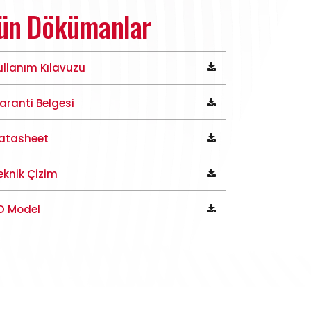
ün Dökümanlar
ullanım Kılavuzu
aranti Belgesi
atasheet
eknik Çizim
D Model