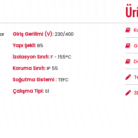
Ür
K
ar
Giriş Gerilimi (V):
230/400
Yapı Şekli:
B5
G
İzolasyon Sınıfı:
F - 155°C
D
Koruma Sınıfı:
IP 55
T
Soğutma Sistemi :
TEFC
Çalışma Tipi:
S1
3