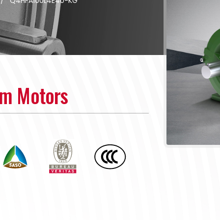
/
Q4HFA100L4E40-KG
um Motors