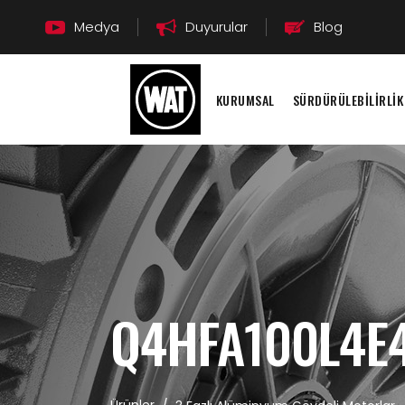
Medya
Duyurular
Blog
KURUMSAL
SÜRDÜRÜLEBİLİRLİK
Q4HFA100L4E