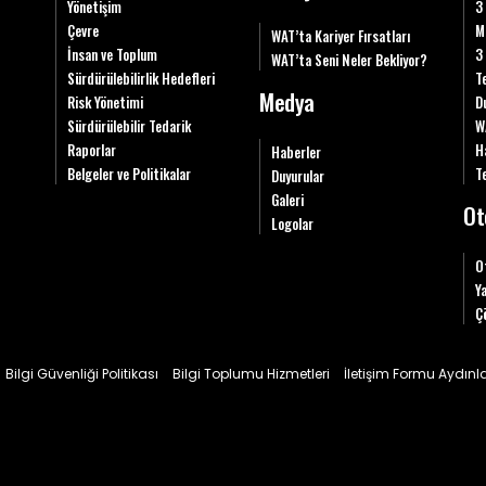
Yönetişim
3
Çevre
M
WAT’ta Kariyer Fırsatları
İnsan ve Toplum
3
WAT’ta Seni Neler Bekliyor?
Sürdürülebilirlik Hedefleri
T
Medya
Risk Yönetimi
D
Sürdürülebilir Tedarik
W
Raporlar
H
Haberler
Belgeler ve Politikalar
Te
Duyurular
Galeri
Ot
Logolar
O
Y
Ç
Bilgi Güvenliği Politikası
Bilgi Toplumu Hizmetleri
İletişim Formu Aydın