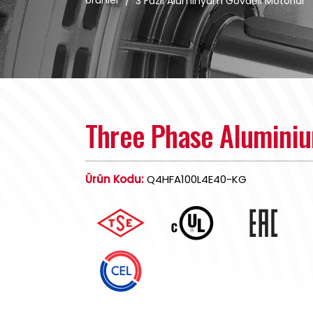
Ürünler
/
3 Fazlı Alüminyum Gövdeli Motorlar
Three Phase Alumini
Ürün Kodu:
Q4HFA100L4E40-KG