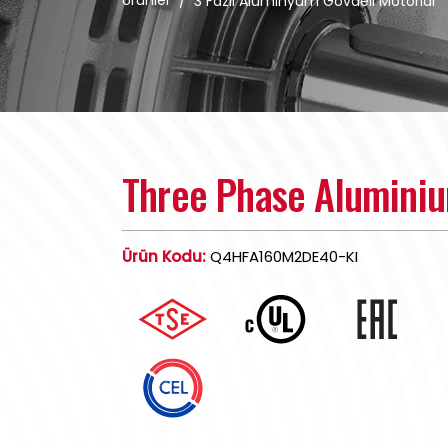
Ürünler
/
3 Fazlı Alüminyum Gövdeli Motorlar
Three Phase Alumini
Ürün Kodu:
Q4HFA160M2DE40-KI