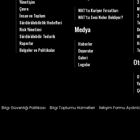
Yönetişim
3
Çevre
M
WAT’ta Kariyer Fırsatları
İnsan ve Toplum
3
WAT’ta Seni Neler Bekliyor?
Sürdürülebilirlik Hedefleri
T
Medya
Risk Yönetimi
D
Sürdürülebilir Tedarik
W
Raporlar
H
Haberler
Belgeler ve Politikalar
Te
Duyurular
Galeri
Ot
Logolar
O
Y
Ç
Bilgi Güvenliği Politikası
Bilgi Toplumu Hizmetleri
İletişim Formu Aydın