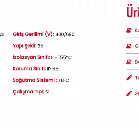
Ür
K
ar
Giriş Gerilimi (V):
400/690
Yapı Şekli:
B5
G
İzolasyon Sınıfı:
F - 155°C
D
Koruma Sınıfı:
IP 55
T
Soğutma Sistemi :
TEFC
Çalışma Tipi:
S1
3