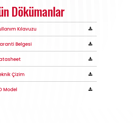
ün Dökümanlar
ullanım Kılavuzu
aranti Belgesi
atasheet
eknik Çizim
D Model