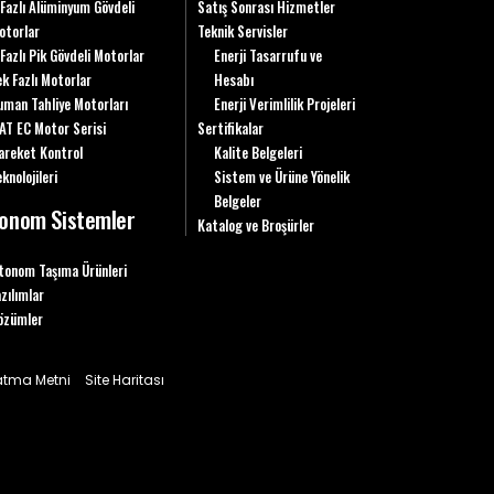
 Fazlı Alüminyum Gövdeli
Satış Sonrası Hizmetler
otorlar
Teknik Servisler
 Fazlı Pik Gövdeli Motorlar
Enerji Tasarrufu ve
ek Fazlı Motorlar
Hesabı
uman Tahliye Motorları
Enerji Verimlilik Projeleri
AT EC Motor Serisi
Sertifikalar
areket Kontrol
Kalite Belgeleri
knolojileri
Sistem ve Ürüne Yönelik
Belgeler
onom Sistemler
Katalog ve Broşürler
tonom Taşıma Ürünleri
azılımlar
özümler
latma Metni
Site Haritası