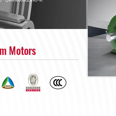
/
Q4HFA160M2DE40-KI
um Motors