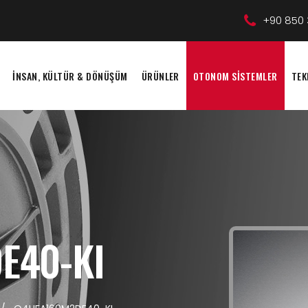
+90 850 
İNSAN, KÜLTÜR & DÖNÜŞÜM
ÜRÜNLER
OTONOM SİSTEMLER
TEK
E40-KI