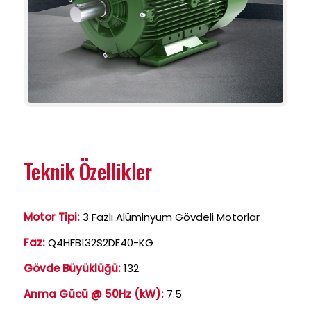
Teknik Özellikler
Motor Tipi:
3 Fazlı Alüminyum Gövdeli Motorlar
Faz:
Q4HFB132S2DE40-KG
Gövde Büyüklüğü:
132
Anma Gücü @ 50Hz (kW):
7.5