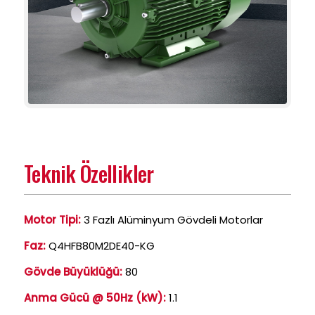
Teknik Özellikler
Motor Tipi:
3 Fazlı Alüminyum Gövdeli Motorlar
Faz:
Q4HFB80M2DE40-KG
Gövde Büyüklüğü:
80
Anma Gücü @ 50Hz (kW):
1.1