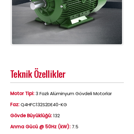
Teknik Özellikler
Motor Tipi:
3 Fazlı Alüminyum Gövdeli Motorlar
Faz:
Q4HFC132S2DE40-KG
Gövde Büyüklüğü:
132
Anma Gücü @ 50Hz (kW):
7.5