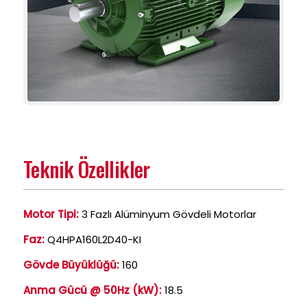
Teknik Özellikler
Motor Tipi:
3 Fazlı Alüminyum Gövdeli Motorlar
Faz:
Q4HPA160L2D40-KI
Gövde Büyüklüğü:
160
Anma Gücü @ 50Hz (kW):
18.5