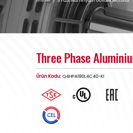
Ürünler
/
3 Fazlı Alüminyum Gövdeli Motorlar
Three Phase Alumini
Ürün Kodu:
Q4HPA180L4C40-KI