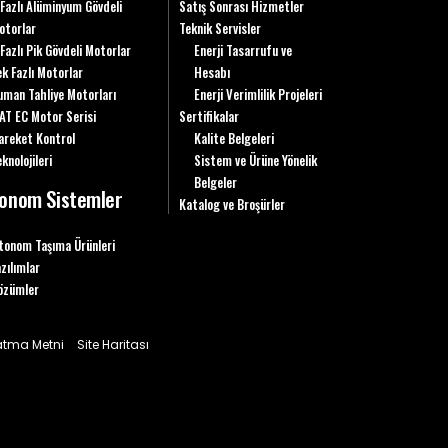
 Fazlı Alüminyum Gövdeli
Satış Sonrası Hizmetler
otorlar
Teknik Servisler
 Fazlı Pik Gövdeli Motorlar
Enerji Tasarrufu ve
ek Fazlı Motorlar
Hesabı
uman Tahliye Motorları
Enerji Verimlilik Projeleri
AT EC Motor Serisi
Sertifikalar
areket Kontrol
Kalite Belgeleri
knolojileri
Sistem ve Ürüne Yönelik
Belgeler
onom Sistemler
Katalog ve Broşürler
tonom Taşıma Ürünleri
azılımlar
özümler
latma Metni
Site Haritası