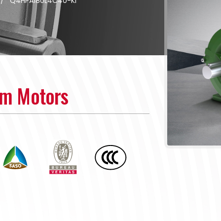
/
Q4HPA180L4C40-KI
um Motors