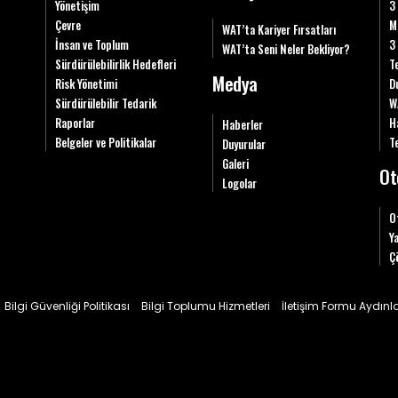
Yönetişim
3
Çevre
M
WAT’ta Kariyer Fırsatları
İnsan ve Toplum
3
WAT’ta Seni Neler Bekliyor?
Sürdürülebilirlik Hedefleri
T
Medya
Risk Yönetimi
D
Sürdürülebilir Tedarik
W
Raporlar
H
Haberler
Belgeler ve Politikalar
Te
Duyurular
Galeri
Ot
Logolar
O
Y
Ç
Bilgi Güvenliği Politikası
Bilgi Toplumu Hizmetleri
İletişim Formu Aydın