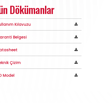
ün Dökümanlar
ullanım Kılavuzu
aranti Belgesi
atasheet
eknik Çizim
D Model