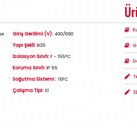
Ür
K
ar
Giriş Gerilimi (V):
400/690
Yapı Şekli:
B35
G
İzolasyon Sınıfı:
F - 155°C
D
Koruma Sınıfı:
IP 55
T
Soğutma Sistemi :
TEFC
Çalışma Tipi:
S1
3