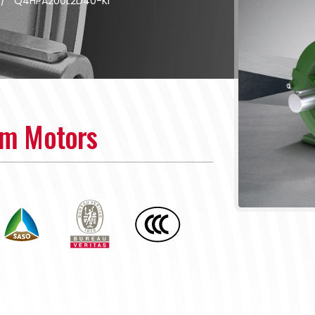
/
Q4HPA200L2D40-KI
um Motors