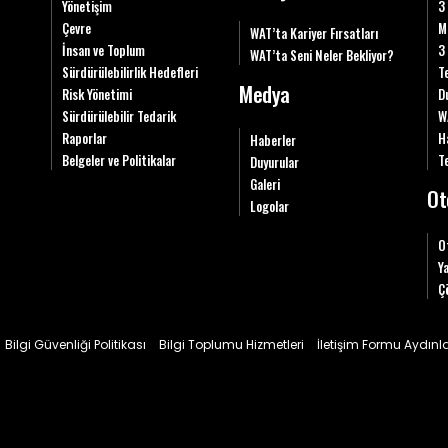
Yönetişim
3
Çevre
M
WAT’ta Kariyer Fırsatları
İnsan ve Toplum
3
WAT’ta Seni Neler Bekliyor?
Sürdürülebilirlik Hedefleri
T
Medya
Risk Yönetimi
D
Sürdürülebilir Tedarik
W
Raporlar
H
Haberler
Belgeler ve Politikalar
Te
Duyurular
Galeri
Ot
Logolar
O
Y
Ç
Bilgi Güvenliği Politikası
Bilgi Toplumu Hizmetleri
İletişim Formu Aydın