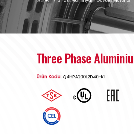
Ürünler
/
3 Fazlı Alüminyum Gövdeli Motorlar
Three Phase Alumini
Ürün Kodu:
Q4HPA200L2D40-KI