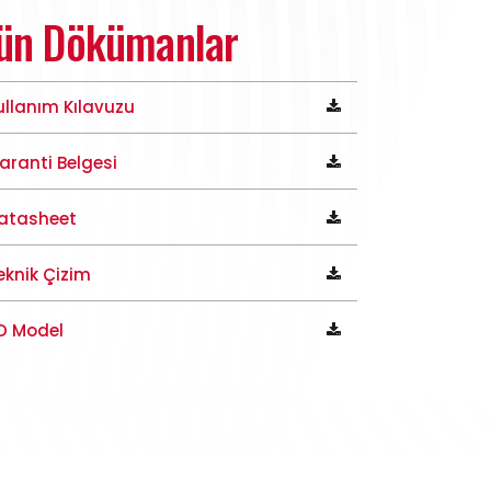
ün Dökümanlar
ullanım Kılavuzu
aranti Belgesi
atasheet
eknik Çizim
D Model