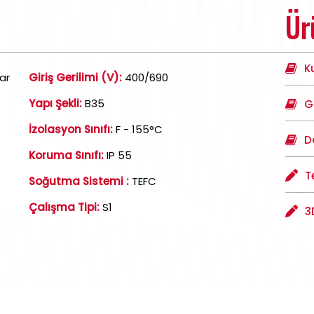
Ür
K
ar
Giriş Gerilimi (V):
400/690
Yapı Şekli:
B35
G
İzolasyon Sınıfı:
F - 155°C
D
Koruma Sınıfı:
IP 55
T
Soğutma Sistemi :
TEFC
Çalışma Tipi:
S1
3