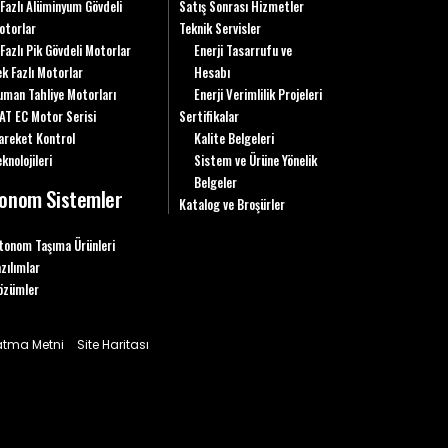
 Fazlı Alüminyum Gövdeli
Satış Sonrası Hizmetler
otorlar
Teknik Servisler
 Fazlı Pik Gövdeli Motorlar
Enerji Tasarrufu ve
ek Fazlı Motorlar
Hesabı
uman Tahliye Motorları
Enerji Verimlilik Projeleri
AT EC Motor Serisi
Sertifikalar
areket Kontrol
Kalite Belgeleri
knolojileri
Sistem ve Ürüne Yönelik
Belgeler
onom Sistemler
Katalog ve Broşürler
tonom Taşıma Ürünleri
azılımlar
özümler
latma Metni
Site Haritası