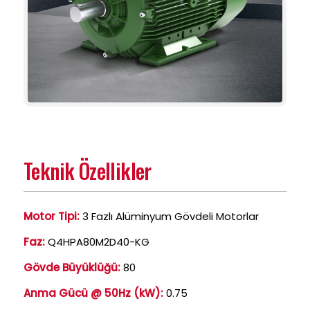
Teknik Özellikler
Motor Tipi:
3 Fazlı Alüminyum Gövdeli Motorlar
Faz:
Q4HPA80M2D40-KG
Gövde Büyüklüğü:
80
Anma Gücü @ 50Hz (kW):
0.75