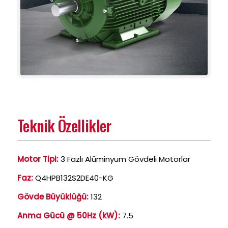
Teknik Özellikler
Motor Tipi:
3 Fazlı Alüminyum Gövdeli Motorlar
Faz:
Q4HPB132S2DE40-KG
Gövde Büyüklüğü:
132
Anma Gücü @ 50Hz (kW):
7.5