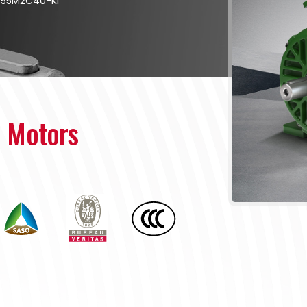
355M2C40-KI
n Motors