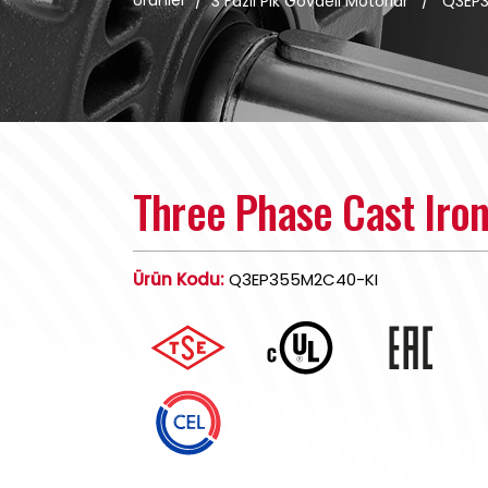
Ürünler
/
3 Fazlı Pik Gövdeli Motorlar
/
Q3EP
Three Phase Cast Iro
Ürün Kodu:
Q3EP355M2C40-KI