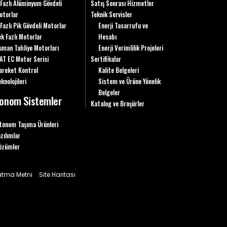
 Fazlı Alüminyum Gövdeli
Satış Sonrası Hizmetler
otorlar
Teknik Servisler
 Fazlı Pik Gövdeli Motorlar
Enerji Tasarrufu ve
ek Fazlı Motorlar
Hesabı
uman Tahliye Motorları
Enerji Verimlilik Projeleri
AT EC Motor Serisi
Sertifikalar
areket Kontrol
Kalite Belgeleri
knolojileri
Sistem ve Ürüne Yönelik
Belgeler
onom Sistemler
Katalog ve Broşürler
tonom Taşıma Ürünleri
azılımlar
özümler
latma Metni
Site Haritası