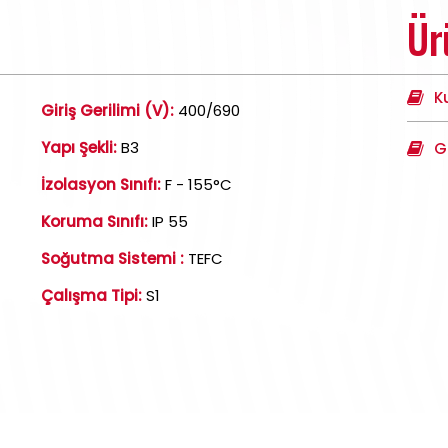
Ür
K
Giriş Gerilimi (V):
400/690
Yapı Şekli:
B3
G
İzolasyon Sınıfı:
F - 155°C
Koruma Sınıfı:
IP 55
Soğutma Sistemi :
TEFC
Çalışma Tipi:
S1