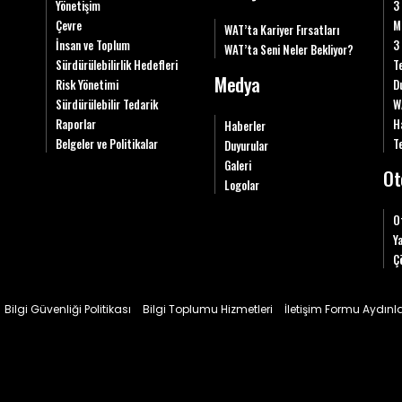
Yönetişim
3
Çevre
M
WAT’ta Kariyer Fırsatları
İnsan ve Toplum
3
WAT’ta Seni Neler Bekliyor?
Sürdürülebilirlik Hedefleri
T
Medya
Risk Yönetimi
D
Sürdürülebilir Tedarik
W
Raporlar
H
Haberler
Belgeler ve Politikalar
Te
Duyurular
Galeri
Ot
Logolar
O
Y
Ç
Bilgi Güvenliği Politikası
Bilgi Toplumu Hizmetleri
İletişim Formu Aydın