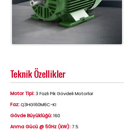
Teknik Özellikler
Motor Tipi:
3 Fazlı Pik Gövdeli Motorlar
Faz:
Q3HG160M6C-KI
Gövde Büyüklüğü:
160
Anma Gücü @ 50Hz (kW):
7.5