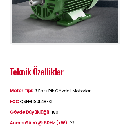
Teknik Özellikler
Motor Tipi:
3 Fazlı Pik Gövdeli Motorlar
Faz:
Q3HG180L4B-KI
Gövde Büyüklüğü:
180
Anma Gücü @ 50Hz (kW):
22