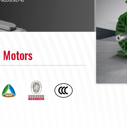
FA200L4D-KI
n Motors