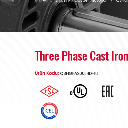
Ürünler
/
3 Fazlı Pik Gövdeli Motorlar
/
Q3HG
Three Phase Cast Iro
Ürün Kodu:
Q3HGFA200L4D-KI