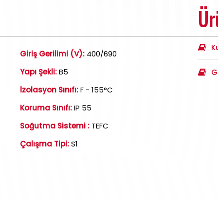
Ür
K
Giriş Gerilimi (V):
400/690
Yapı Şekli:
B5
G
İzolasyon Sınıfı:
F - 155°C
Koruma Sınıfı:
IP 55
Soğutma Sistemi :
TEFC
Çalışma Tipi:
S1