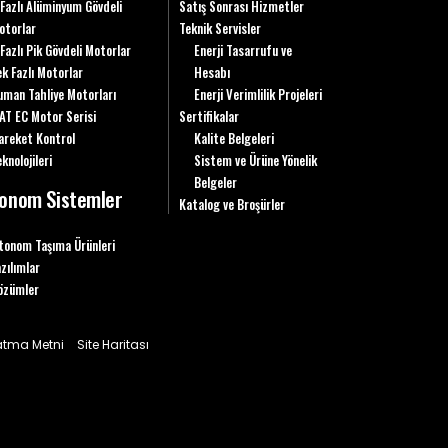
 Fazlı Alüminyum Gövdeli
Satış Sonrası Hizmetler
otorlar
Teknik Servisler
 Fazlı Pik Gövdeli Motorlar
Enerji Tasarrufu ve
ek Fazlı Motorlar
Hesabı
uman Tahliye Motorları
Enerji Verimlilik Projeleri
AT EC Motor Serisi
Sertifikalar
areket Kontrol
Kalite Belgeleri
knolojileri
Sistem ve Ürüne Yönelik
Belgeler
onom Sistemler
Katalog ve Broşürler
tonom Taşıma Ürünleri
azılımlar
özümler
latma Metni
Site Haritası