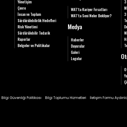
Yönetişim
3
Çevre
M
WAT’ta Kariyer Fırsatları
İnsan ve Toplum
3
WAT’ta Seni Neler Bekliyor?
Sürdürülebilirlik Hedefleri
T
Medya
Risk Yönetimi
D
Sürdürülebilir Tedarik
W
Raporlar
H
Haberler
Belgeler ve Politikalar
Te
Duyurular
Galeri
Ot
Logolar
O
Y
Ç
Bilgi Güvenliği Politikası
Bilgi Toplumu Hizmetleri
İletişim Formu Aydın