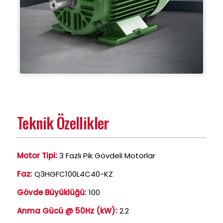
Teknik Özellikler
Motor Tipi:
3 Fazlı Pik Gövdeli Motorlar
Faz:
Q3HGFC100L4C40-KZ
Gövde Büyüklüğü:
100
Anma Gücü @ 50Hz (kW):
2.2