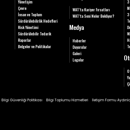
Yönetişim
3
Çevre
M
WAT’ta Kariyer Fırsatları
İnsan ve Toplum
3
WAT’ta Seni Neler Bekliyor?
Sürdürülebilirlik Hedefleri
T
Medya
Risk Yönetimi
D
Sürdürülebilir Tedarik
W
Raporlar
H
Haberler
Belgeler ve Politikalar
Te
Duyurular
Galeri
Ot
Logolar
O
Y
Ç
Bilgi Güvenliği Politikası
Bilgi Toplumu Hizmetleri
İletişim Formu Aydın