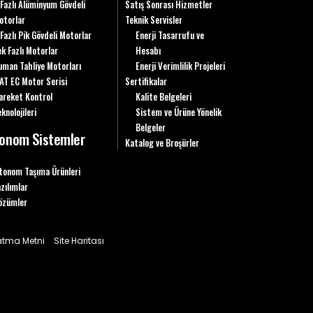
 Fazlı Alüminyum Gövdeli
Satış Sonrası Hizmetler
otorlar
Teknik Servisler
 Fazlı Pik Gövdeli Motorlar
Enerji Tasarrufu ve
ek Fazlı Motorlar
Hesabı
uman Tahliye Motorları
Enerji Verimlilik Projeleri
AT EC Motor Serisi
Sertifikalar
areket Kontrol
Kalite Belgeleri
knolojileri
Sistem ve Ürüne Yönelik
Belgeler
onom Sistemler
Katalog ve Broşürler
tonom Taşıma Ürünleri
azılımlar
özümler
latma Metni
Site Haritası