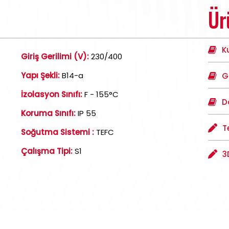
Ür
K
Giriş Gerilimi (V):
230/400
Yapı Şekli:
B14-a
G
İzolasyon Sınıfı:
F - 155°C
D
Koruma Sınıfı:
IP 55
T
Soğutma Sistemi :
TEFC
Çalışma Tipi:
S1
3