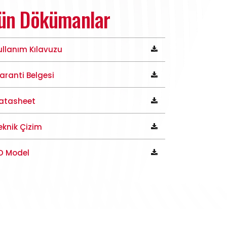
ün Dökümanlar
ullanım Kılavuzu
aranti Belgesi
atasheet
eknik Çizim
D Model