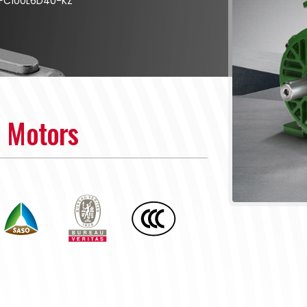
FC100L6D40-KZ
n Motors