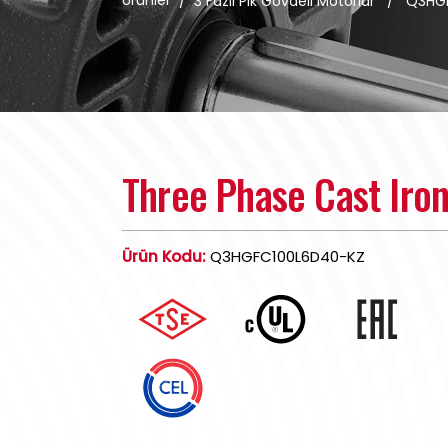
Ürünler
/
3 Fazlı Pik Gövdeli Motorlar
/
Q3HG
Three Phase Cast Iro
Ürün Kodu:
Q3HGFC100L6D40-KZ