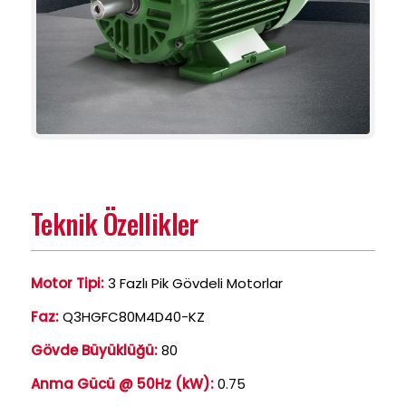
Teknik Özellikler
Motor Tipi:
3 Fazlı Pik Gövdeli Motorlar
Faz:
Q3HGFC80M4D40-KZ
Gövde Büyüklüğü:
80
Anma Gücü @ 50Hz (kW):
0.75