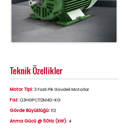
Teknik Özellikler
Motor Tipi:
3 Fazlı Pik Gövdeli Motorlar
Faz:
Q3HGPC112M4D-KG
Gövde Büyüklüğü:
112
Anma Gücü @ 50Hz (kW):
4