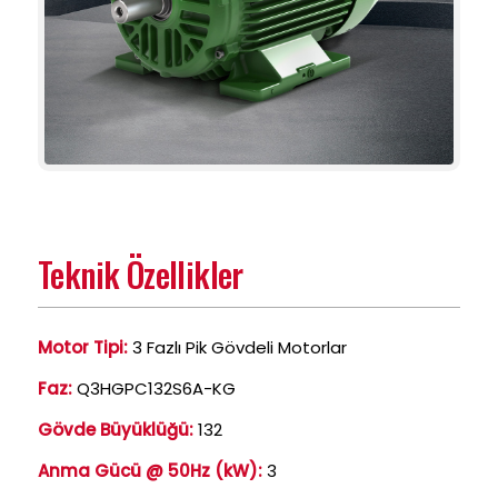
Teknik Özellikler
Motor Tipi:
3 Fazlı Pik Gövdeli Motorlar
Faz:
Q3HGPC132S6A-KG
Gövde Büyüklüğü:
132
Anma Gücü @ 50Hz (kW):
3