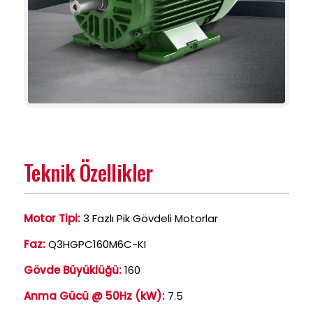
Teknik Özellikler
Motor Tipi:
3 Fazlı Pik Gövdeli Motorlar
Faz:
Q3HGPC160M6C-KI
Gövde Büyüklüğü:
160
Anma Gücü @ 50Hz (kW):
7.5