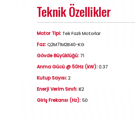
Teknik Özellikler
Motor Tipi:
Tek Fazlı Motorlar
Faz:
Q2M71M2B40-KG
Gövde Büyüklüğü:
71
Anma Gücü @ 50Hz (kW):
0.37
Kutup Sayısı:
2
Enerji Verim Sınıfı:
IE2
Giriş Frekansı (Hz):
50