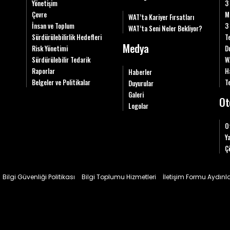
Yönetişim
3
Çevre
M
WAT’ta Kariyer Fırsatları
İnsan ve Toplum
3
WAT’ta Seni Neler Bekliyor?
Sürdürülebilirlik Hedefleri
T
Medya
Risk Yönetimi
D
Sürdürülebilir Tedarik
W
Raporlar
H
Haberler
Belgeler ve Politikalar
Te
Duyurular
Galeri
Ot
Logolar
O
Y
Ç
Bilgi Güvenliği Politikası
Bilgi Toplumu Hizmetleri
İletişim Formu Aydın