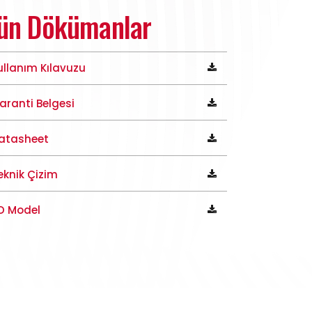
ün Dökümanlar
ullanım Kılavuzu
aranti Belgesi
atasheet
eknik Çizim
D Model