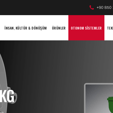
+90 850 
İNSAN, KÜLTÜR & DÖNÜŞÜM
ÜRÜNLER
OTONOM SİSTEMLER
TEK
KG