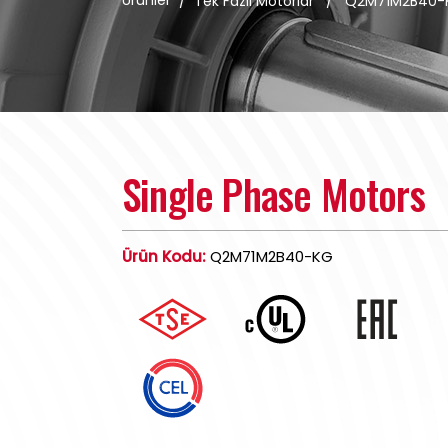
Ürünler
/
Tek Fazlı Motorlar
/
Q2M71M2B40-
Single Phase Motors
Ürün Kodu:
Q2M71M2B40-KG