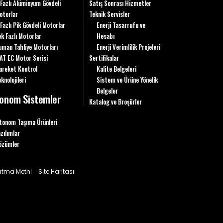
 Fazlı Alüminyum Gövdeli
Satış Sonrası Hizmetler
otorlar
Teknik Servisler
 Fazlı Pik Gövdeli Motorlar
Enerji Tasarrufu ve
ek Fazlı Motorlar
Hesabı
uman Tahliye Motorları
Enerji Verimlilik Projeleri
AT EC Motor Serisi
Sertifikalar
areket Kontrol
Kalite Belgeleri
knolojileri
Sistem ve Ürüne Yönelik
Belgeler
onom Sistemler
Katalog ve Broşürler
tonom Taşıma Ürünleri
azılımlar
özümler
latma Metni
Site Haritası