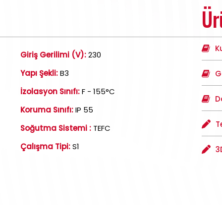
Ür
K
Giriş Gerilimi (V):
230
Yapı Şekli:
B3
G
İzolasyon Sınıfı:
F - 155°C
D
Koruma Sınıfı:
IP 55
T
Soğutma Sistemi :
TEFC
Çalışma Tipi:
S1
3