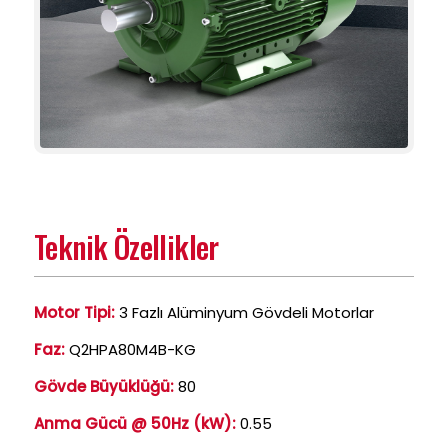
Teknik Özellikler
Motor Tipi:
3 Fazlı Alüminyum Gövdeli Motorlar
Faz:
Q2HPA80M4B-KG
Gövde Büyüklüğü:
80
Anma Gücü @ 50Hz (kW):
0.55