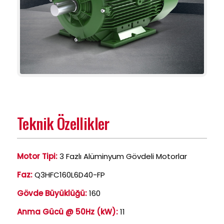
Teknik Özellikler
Motor Tipi:
3 Fazlı Alüminyum Gövdeli Motorlar
Faz:
Q3HFC160L6D40-FP
Gövde Büyüklüğü:
160
Anma Gücü @ 50Hz (kW):
11