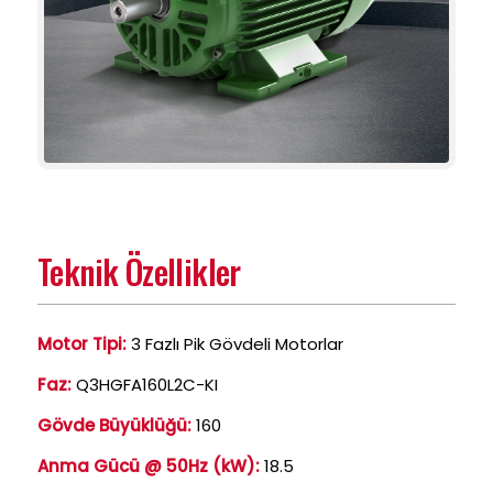
Teknik Özellikler
Motor Tipi:
3 Fazlı Pik Gövdeli Motorlar
Faz:
Q3HGFA160L2C-KI
Gövde Büyüklüğü:
160
Anma Gücü @ 50Hz (kW):
18.5